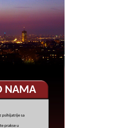
O NAMA
z psihijatrije sa
šte prakse u