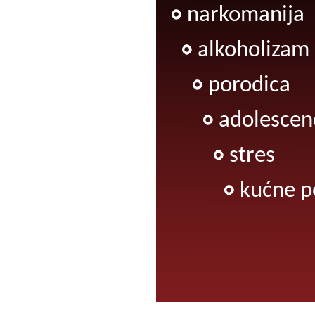
narkomanija
alkoholizam
porodica
adolescenc
stres
kućne p