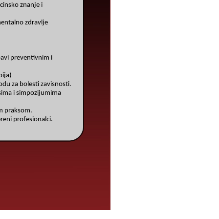
cinsko znanje i
mentalno zdravlje
bavi preventivnim i
ija)
odu za bolesti zavisnosti.
sima i simpozijumima
om praksom.
ereni profesionalci.