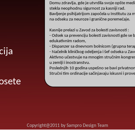
Domu zdravlja, gde je utvrdila svoje opšte medi
stekla neophodnu sigurnost za kasniji rad.
Bavljenje psihijatrijom započela u Institutu za 
na odseku za neuroze i granične poremećaje.
Kasnije prelazi u Zavod za bolesti zavisnosti :
- Odsek sa prevenciju bolesti zavisnosti gde se 
edukativnim radom,
- Dispanzer sa dnevnom bolnicom (grupna terap
ija
- Načelnik kliničkog odeljenja i šef odseka u Zav
Aktivno učestvuje na mnogim stručnim kongre
u zemlji i inostranstvu.
Poslednjih 10 godina uspešno se bavi privatn
Stručni tim ordinacije sačinjavaju iskusni i prov
osete
Copyright@2011 by Sampro Design Team