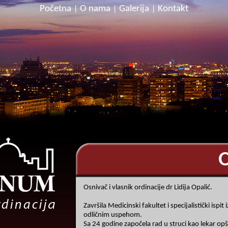
Početna
O nama
Galerija
Kontakt
|
|
|
Osnivač i vlasnik ordinacije dr Lidija Opalić.
Završila Medicinski fakultet i specijalistički ispit i
odličnim uspehom.
Sa 24 godine započela rad u struci kao lekar op