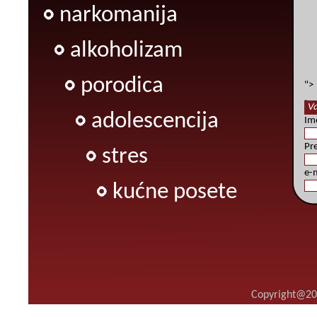
narkomanija
alkoholizam
porodica
">
" s
Va
adolescencija
text
Im
dec
und
Pr
vel
stres
e-
kućne posete
Copyright@20