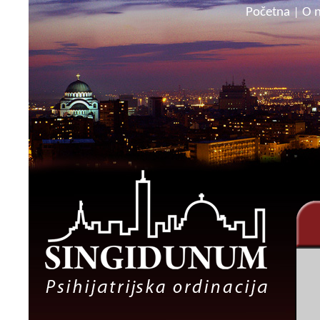
Početna
O 
|